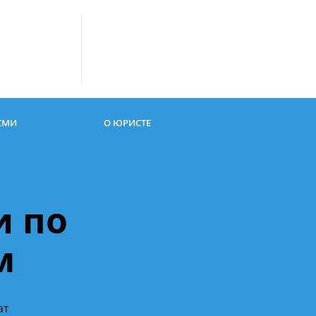
СМИ
О ЮРИСТЕ
и по
м
ат