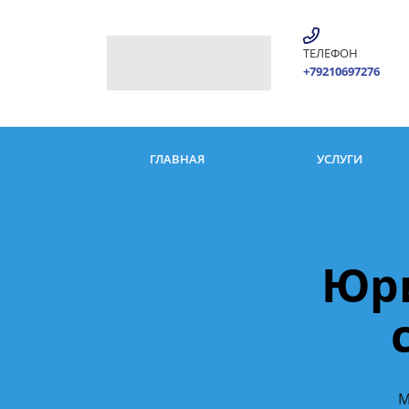
ТЕЛЕФОН
+79210697276
ГЛАВНАЯ
УСЛУГИ
Юри
М