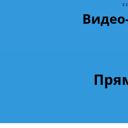
С 
Видео
Пря