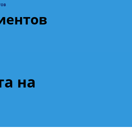
ТОВ
иентов
а на